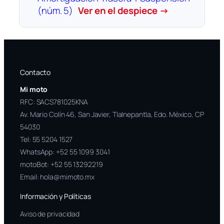
(núm. 5)
Ver en el despiece →
Contacto
Mi moto
RFC: SACS781025KNA
Av. Mario Colín 46, San Javier, Tlalnepantla, Edo. México, CP
54030
Tel:
55 5204 1527
WhatsApp:
+52 55 1099 3041
motoBot:
+52 55 13292219
Email:
hola@mimoto.mx
Información y Políticas
Aviso de privacidad