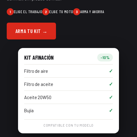
Pulsar NS125UG · despiece
ELIGE EL TRABAJO
ELIGE TU MOTO
ARMA Y AHORRA
1
2
3
Pulsar NS150 · despiece
ARMA TU KIT →
Pulsar NS160 Carburada · despiece
Pulsar NS200 Carburada · despiece
KIT AFINACIÓN
−10%
Pulsar NS200FI · despiece
✓
Filtro de aire
Pulsar NS400Z · despiece
✓
Filtro de aceite
Pulsar RS200ABS · despiece
✓
Aceite 20W50
V12 · despiece
✓
Bujía
V15 · despiece
COMPATIBLE CON TU MODELO