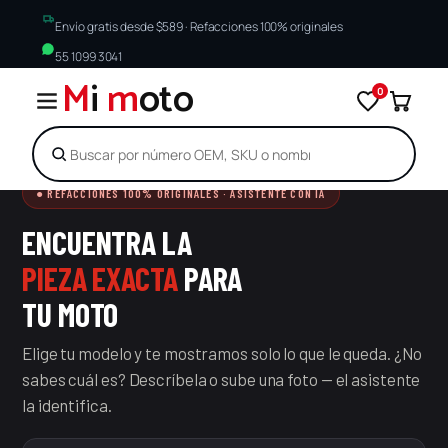
Envío gratis desde $589 · Refacciones 100% originales
55 1099 3041
M
i
m
oto
0
Buscar
● REFACCIONES 100% ORIGINALES · ASISTENTE CON IA
Saltar
al
ENCUENTRA LA
contenido
PIEZA EXACTA
PARA
TU MOTO
Elige tu modelo y te mostramos solo lo que le queda. ¿No
sabes cuál es? Descríbela o sube una foto — el asistente
la identifica.