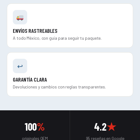
ENVÍOS RASTREABLES
A todo México, con guía para seguir tu paquete.
↩
GARANTÍA CLARA
Devoluciones y cambios con reglas transparentes.
100
%
4.2
★
originales OEM
95 reseñas en Google