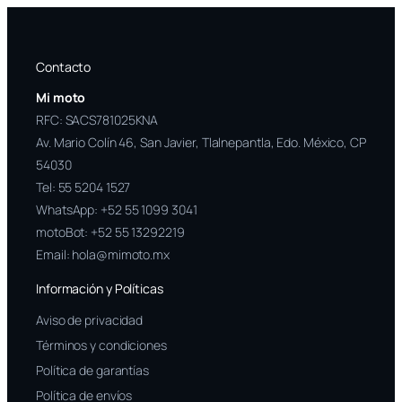
Contacto
Mi moto
RFC: SACS781025KNA
Av. Mario Colín 46, San Javier, Tlalnepantla, Edo. México, CP
54030
Tel:
55 5204 1527
WhatsApp:
+52 55 1099 3041
motoBot:
+52 55 13292219
Email:
hola@mimoto.mx
Información y Políticas
Aviso de privacidad
Términos y condiciones
Política de garantías
Política de envíos