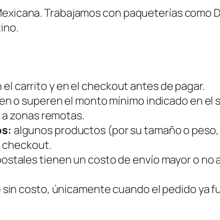
 Mexicana. Trabajamos con paqueterías como D
ino.
en el carrito y en el checkout antes de pagar.
n o superen el monto mínimo indicado en el si
 a zonas remotas.
os:
algunos productos (por su tamaño o peso, 
l checkout.
stales tienen un costo de envío mayor o no apl
 sin costo, únicamente cuando el pedido ya f