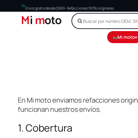
Envío gratis desde $589 · Refacciones 100% originales
M
i
m
oto
Mi moto
▾
Saltar
al
contenido
En Mi moto enviamos refacciones origin
funcionan nuestros envíos.
1. Cobertura