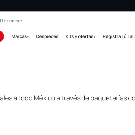
|
Marcas
Despieces
Kits y ofertas
Registra Tú Tal
▾
▾
ales a todo México a través de paqueterías c