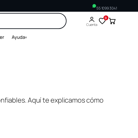
55 1099 3041
0
Buscar
Cuenta
ler
Ayuda
▾
onfiables. Aquí te explicamos cómo