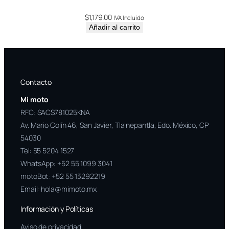
$
1,179.00
IVA Incluido
Añadir al carrito
Contacto
Mi moto
RFC: SACS781025KNA
Av. Mario Colín 46, San Javier, Tlalnepantla, Edo. México, CP
54030
Tel:
55 5204 1527
WhatsApp:
+52 55 1099 3041
motoBot:
+52 55 13292219
Email:
hola@mimoto.mx
Información y Políticas
Aviso de privacidad