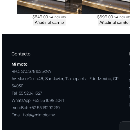
$
649.00
$
699.00
IVA Incluido
IVA Incluid
Añadir al carrito
Añadir al carrito
Contacto
Mi moto
RFC: SACS781025KNA
Av. Mario Colín 46, San Javier, Tlalnepantla, Edo. México, CP
54030
Tel:
55 5204 1527
WhatsApp:
+52 55 1099 3041
motoBot:
+52 55 13292219
Email:
hola@mimoto.mx