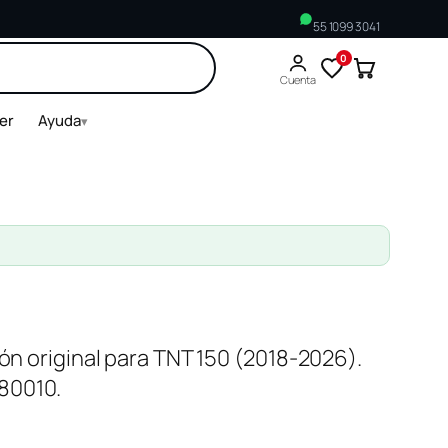
55 1099 3041
0
Buscar
Cuenta
ler
Ayuda
▾
ión original para TNT 150 (2018-2026).
80010.