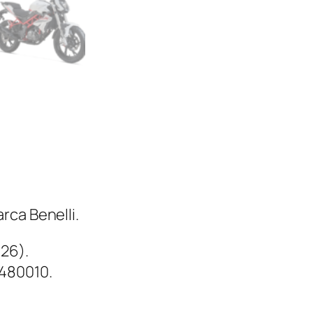
d
a
d
rca Benelli.
26).
4480010.