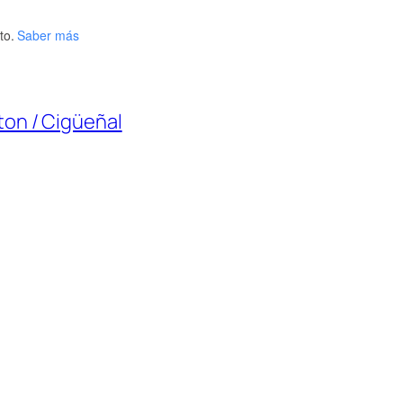
to.
Saber más
ton / Cigüeñal