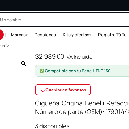
|
Marcas
Despieces
Kits y ofertas
Registra Tú Tal
▾
▾
güeñal
$
2,989.00
IVA Incluido
Compatible con tu
Benelli TNT 150
Guardar en favoritos
Cigüeñal Original Benelli. Refacc
Número de parte (OEM): 1790144
3 disponibles