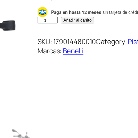
Paga en hasta 12 meses
sin tarjeta de crédi
C
Añadir al carrito
i
g
SKU:
179014480010
Category:
Pis
ü
Marcas:
Benelli
e
ñ
a
l
c
a
n
t
i