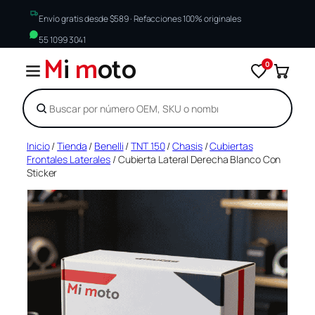
Envío gratis desde $589 · Refacciones 100% originales
55 1099 3041
M
i
m
oto
0
Buscar
Saltar
Inicio
/
Tienda
/
Benelli
/
TNT 150
/
Chasis
/
Cubiertas
Frontales Laterales
/ Cubierta Lateral Derecha Blanco Con
al
Sticker
contenido