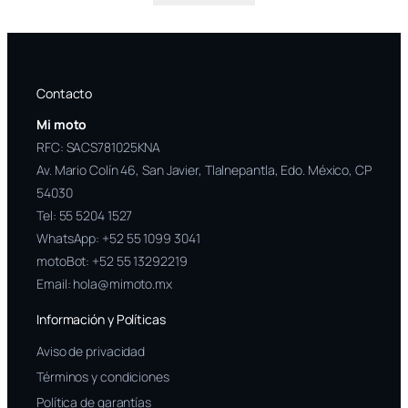
Contacto
Mi moto
RFC: SACS781025KNA
Av. Mario Colín 46, San Javier, Tlalnepantla, Edo. México, CP
54030
Tel:
55 5204 1527
WhatsApp:
+52 55 1099 3041
motoBot:
+52 55 13292219
Email:
hola@mimoto.mx
Información y Políticas
Aviso de privacidad
Términos y condiciones
Política de garantías