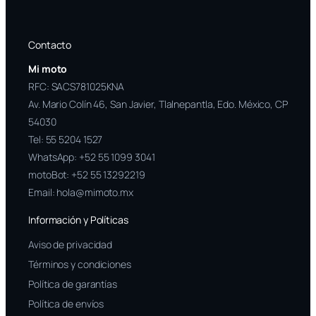
Contacto
Mi moto
RFC: SACS781025KNA
Av. Mario Colín 46, San Javier, Tlalnepantla, Edo. México, CP
54030
Tel:
55 5204 1527
WhatsApp:
+52 55 1099 3041
motoBot:
+52 55 13292219
Email:
hola@mimoto.mx
Información y Políticas
Aviso de privacidad
Términos y condiciones
Política de garantías
Política de envíos