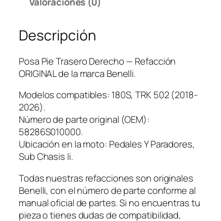
Valoraciones (0)
a
s
Descripción
e
r
o
Posa Pie Trasero Derecho — Refacción
D
ORIGINAL de la marca Benelli.
e
r
Modelos compatibles: 180S, TRK 502 (2018-
e
2026).
c
Número de parte original (OEM):
h
58286S010000.
o
Ubicación en la moto: Pedales Y Paradores,
c
Sub Chasis Ii.
a
Todas nuestras refacciones son originales
n
Benelli, con el número de parte conforme al
t
manual oficial de partes. Si no encuentras tu
i
pieza o tienes dudas de compatibilidad,
d