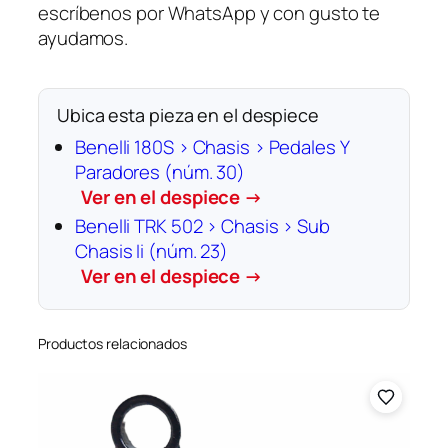
escríbenos por WhatsApp y con gusto te
a
ayudamos.
d
Ubica esta pieza en el despiece
Benelli 180S › Chasis › Pedales Y
Paradores (núm. 30)
Ver en el despiece →
Benelli TRK 502 › Chasis › Sub
Chasis Ii (núm. 23)
Ver en el despiece →
Productos relacionados