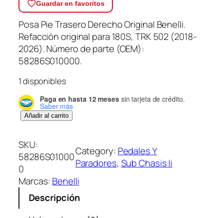
Guardar en favoritos
Posa Pie Trasero Derecho Original Benelli.
Refacción original para 180S, TRK 502 (2018-
2026). Número de parte (OEM):
58286S010000.
1 disponibles
Paga en hasta 12 meses
sin tarjeta de crédito.
Saber más
P
Añadir al carrito
o
s
SKU:
Category:
Pedales Y
a
58286S01000
Paradores
, 
Sub Chasis Ii
P
0
i
Marcas:
Benelli
e
Descripción
T
r