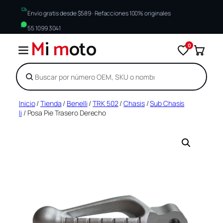
Envío gratis desde $589 · Refacciones 100% originales
55 1099 3041
M
i
m
oto
0
Buscar
Saltar
Inicio
/
Tienda
/
Benelli
/
TRK 502
/
Chasis
/
Sub Chasis
Ii
/ Posa Pie Trasero Derecho
al
contenido