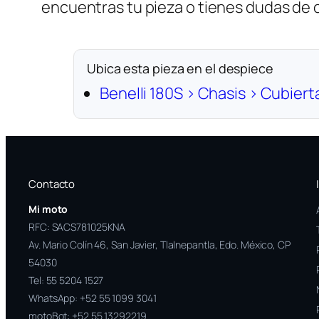
encuentras tu pieza o tienes dudas de
Ubica esta pieza en el despiece
Benelli 180S › Chasis › Cubiert
Contacto
Mi moto
RFC: SACS781025KNA
Av. Mario Colín 46, San Javier, Tlalnepantla, Edo. México, CP
54030
Tel:
55 5204 1527
WhatsApp:
+52 55 1099 3041
motoBot:
+52 55 13292219