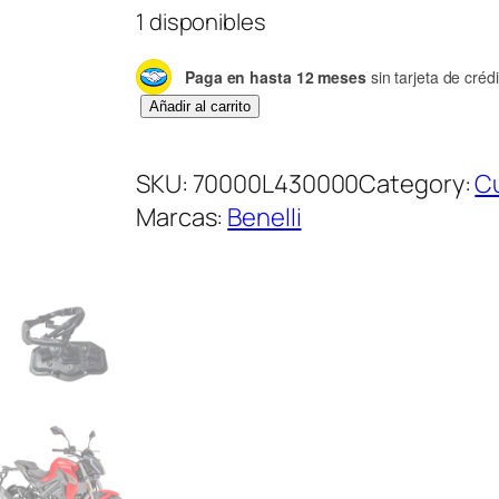
1 disponibles
Paga en hasta 12 meses
sin tarjeta de crédi
V
Añadir al carrito
e
l
SKU:
70000L430000
Category:
Cu
o
Marcas:
Benelli
c
i
m
e
t
r
o
c