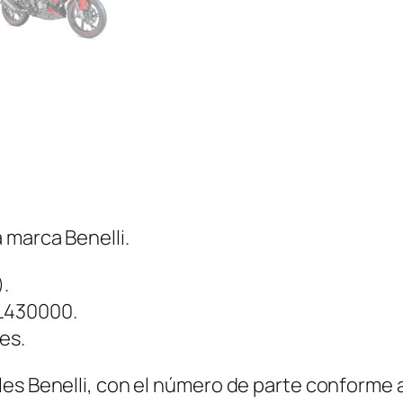
a
n
t
i
d
a
d
 marca Benelli.
.
0L430000.
es.
es Benelli, con el número de parte conforme al