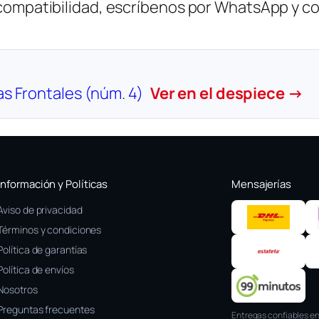
 compatibilidad, escríbenos por WhatsApp y c
as Frontales (núm. 4)
Ver en el despiece →
Información y Políticas
Mensajerías
Aviso de privacidad
Términos y condiciones
Política de garantías
Política de envíos
Nosotros
Preguntas frecuentes
Entregas confiables en