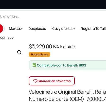
|
Marcas
Despieces
Kits y ofertas
Registra Tú Tal
▾
▾
locimetro
$
3,229.00
IVA Incluido
Pocas piezas
Compatible con tu
Benelli 180S
Guardar en favoritos
Velocimetro Original Benelli. Ref
Número de parte (OEM): 70000L