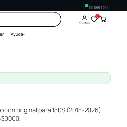
55 1099 3041
0
Buscar
Cuenta
ler
Ayuda
▾
acción original para 180S (2018-2026).
430000.