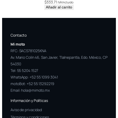
$
333.71
IVA Incluido
Añadir al carrito
Contacto
Mi moto
RFC: SACS781025KNA
Av. Mario Colín 46, San Javier, Tlalnepantla, Edo. México, CP
54030
Tel:
55 5204 1527
WhatsApp:
+52 55 1099 3041
motoBot:
+52 55 13292219
Email:
hola@mimoto.mx
Información y Políticas
Aviso de privacidad
Términos y condiciones