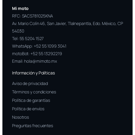
Mi moto
RFC: SACS781025KNA
Av. Mario Colín 46, San Javier, Tlalnepantla, Edo. México, CP
54030
Tel:
55 5204 1527
WhatsApp:
+52 55 1099 3041
motoBot:
+52 55 13292219
Email:
hola@mimoto.mx
Información y Políticas
Aviso de privacidad
Términos y condiciones
Política de garantías
Política de envíos
Nosotros
Preguntas frecuentes