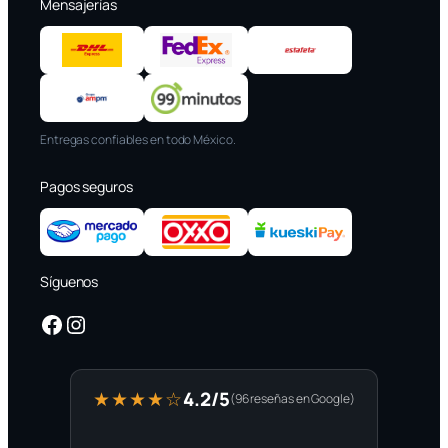
Mensajerías
Entregas confiables en todo México.
Pagos seguros
Síguenos
Facebook
Instagram
4.2/5
★★★★☆
(96 reseñas en Google)