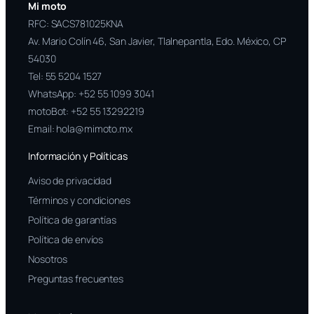
Mi moto
RFC: SACS781025KNA
Av. Mario Colín 46, San Javier, Tlalnepantla, Edo. México, CP
54030
Tel:
55 5204 1527
WhatsApp:
+52 55 1099 3041
motoBot:
+52 55 13292219
Email:
hola@mimoto.mx
Información y Políticas
Aviso de privacidad
Términos y condiciones
Política de garantías
Política de envíos
Nosotros
Preguntas frecuentes