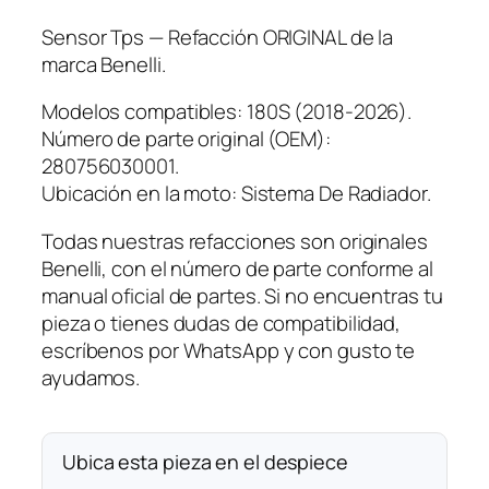
t
i
Sensor Tps — Refacción ORIGINAL de la
d
marca Benelli.
a
d
Modelos compatibles: 180S (2018-2026).
Número de parte original (OEM):
280756030001.
Ubicación en la moto: Sistema De Radiador.
Todas nuestras refacciones son originales
Benelli, con el número de parte conforme al
manual oficial de partes. Si no encuentras tu
pieza o tienes dudas de compatibilidad,
escríbenos por WhatsApp y con gusto te
ayudamos.
Ubica esta pieza en el despiece