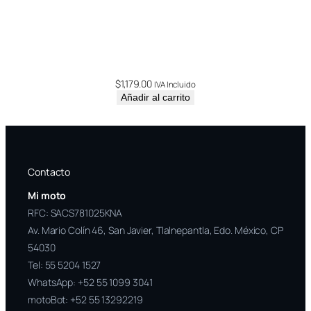
$
1,179.00
IVA Incluido
Añadir al carrito
Contacto
Mi moto
RFC: SACS781025KNA
Av. Mario Colín 46, San Javier, Tlalnepantla, Edo. México, CP
54030
Tel:
55 5204 1527
WhatsApp:
+52 55 1099 3041
motoBot:
+52 55 13292219