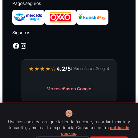
Pagos seguros
Síguenos
Facebook
Instagram
4.2/5
★★★★☆
(96 reseñas en Google)
Ver reseñas en Google
Aviso de privacidad
·
Garantías
·
Envíos
·
Términos
·
Nosotros
·
Usamos cookies para que la tienda funcione, recordar tu moto y
FAQ
tu carrito, y mejorar tu experiencia. Consulta nuestra
política de
cookies
.
Precios actualizados: 04_Agosto_2026
· Mi moto © 2026