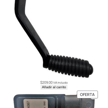
$
209.00
IVA Incluido
Añadir al carrito
PRODU
OFERTA
EN
OFERT