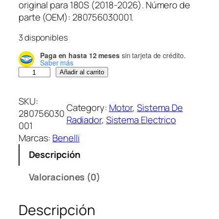
original para 180S (2018-2026). Número de
parte (OEM): 280756030001.
3 disponibles
Paga en hasta 12 meses
sin tarjeta de crédito.
Saber más
S
Añadir al carrito
e
n
SKU:
Category:
Motor
, 
Sistema De
s
280756030
Radiador
, 
Sistema Electrico
o
001
r
Marcas:
Benelli
T
Descripción
p
s
Valoraciones (0)
c
a
Descripción
n