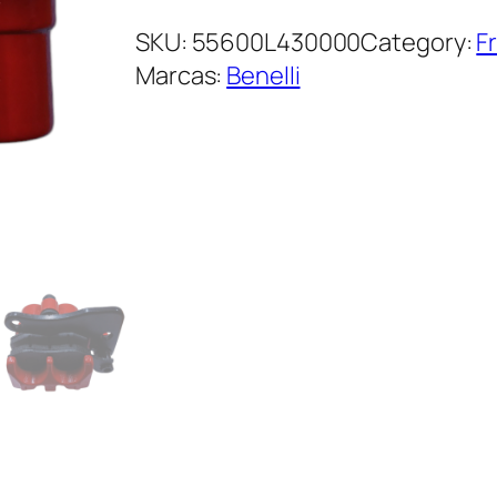
SKU:
55600L430000
Category:
F
Marcas:
Benelli