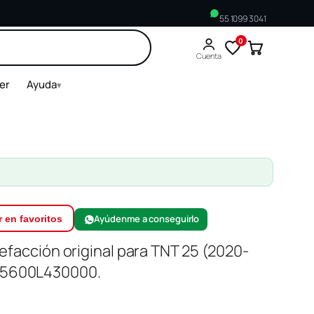
55 1099 3041
0
Buscar
Cuenta
ler
Ayuda
▾
Ayúdenme a conseguirlo
 en favoritos
 Refacción original para TNT 25 (2020-
 55600L430000.