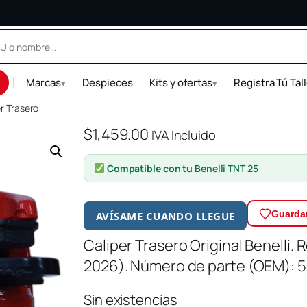
|
Marcas
Despieces
Kits y ofertas
Registra Tú Tal
▾
▾
er Trasero
$
1,459.00
IVA Incluido
Compatible con tu
Benelli TNT 25
Guardar
AVÍSAME CUANDO LLEGUE
Caliper Trasero Original Benelli.
2026). Número de parte (OEM):
Sin existencias