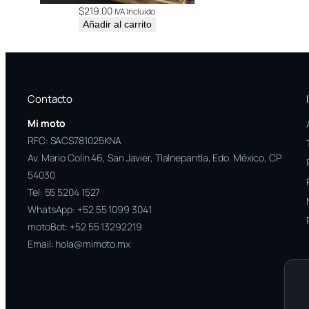
$
219.00
IVA Incluido
Añadir al carrito
Contacto
Mi moto
RFC: SACS781025KNA
Av. Mario Colín 46, San Javier, Tlalnepantla, Edo. México, CP
54030
Tel:
55 5204 1527
WhatsApp:
+52 55 1099 3041
motoBot:
+52 55 13292219
Email:
hola@mimoto.mx