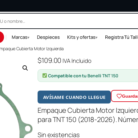
|
Marcas
Despieces
Kits y ofertas
Registra Tú Tal
▾
▾
mpaque Cubierta Motor Izquierda
$
109.00
IVA Incluido
Compatible con tu
Benelli TNT 150
Guardar
AVÍSAME CUANDO LLEGUE
Empaque Cubierta Motor Izquierda
para TNT 150 (2018-2026). Núme
Sin existencias