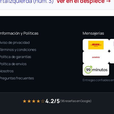
rta Izquierda (núm. 3)
Ver en el despiece →
Información y Políticas
Mensajerías
Aviso de privacidad
Términos y condiciones
Política de garantías
Política de envíos
Nosotros
Preguntas frecuentes
Entregas confiables en
4.2/5
★★★★☆
(96 reseñas en Google)