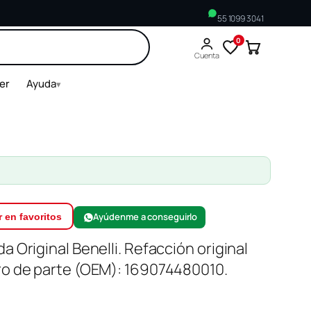
55 1099 3041
0
Buscar
Cuenta
ler
Ayuda
▾
Ayúdenme a conseguirlo
 en favoritos
 Original Benelli. Refacción original
ro de parte (OEM): 169074480010.