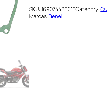
SKU:
169074480010
Category:
Cu
Marcas:
Benelli