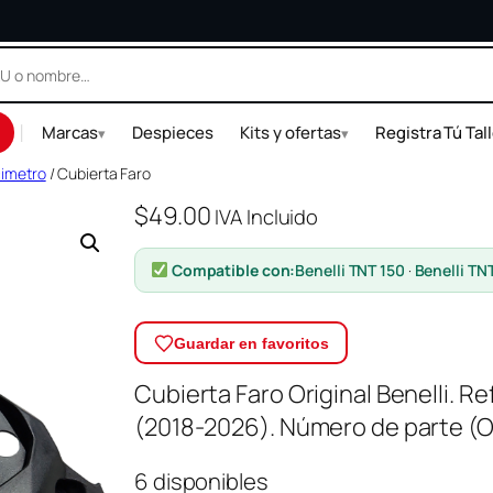
|
Marcas
Despieces
Kits y ofertas
Registra Tú Tal
▾
▾
cimetro
/ Cubierta Faro
$
49.00
IVA Incluido
Compatible con:
Benelli TNT 150
·
Benelli TN
Guardar en favoritos
Cubierta Faro Original Benelli. R
(2018-2026). Número de parte (
6 disponibles