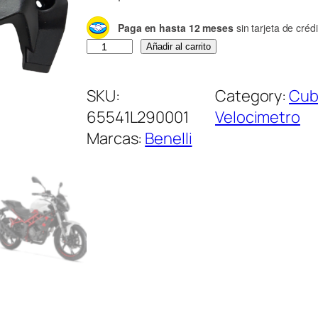
Paga en hasta 12 meses
sin tarjeta de crédi
C
Añadir al carrito
u
b
SKU:
Category:
Cub
i
65541L290001
Velocimetro
e
Marcas:
Benelli
r
t
a
F
a
r
o
c