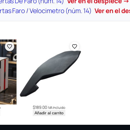
ertas De Faro (núm. 14)
Ver en el despiece →
rtas Faro / Velocimetro (núm. 14)
Ver en el d
$
189.00
o
IVA Incluido
Añadir al carrito