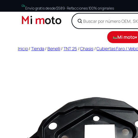
Envío gratis desde $589 · Refacciones 100% originales
M
i
m
oto
Mi moto
▾
Saltar
Inicio
/
Tienda
/
Benelli
/
TNT 25
/
Chasis
/
Cubiertas Faro / Velo
al
contenido