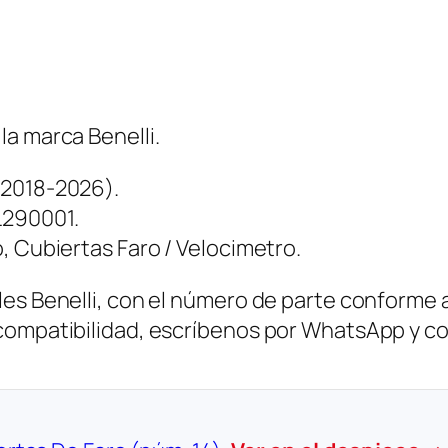
a
n
t
i
d
a marca Benelli.
a
(2018-2026).
d
L290001.
, Cubiertas Faro / Velocimetro.
es Benelli, con el número de parte conforme al
 compatibilidad, escríbenos por WhatsApp y c