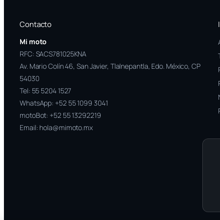
Contacto
Mi moto
RFC: SACS781025KNA
Av. Mario Colín 46, San Javier, Tlalnepantla, Edo. México, CP
54030
Tel:
55 5204 1527
WhatsApp:
+52 55 1099 3041
motoBot:
+52 55 13292219
Email:
hola@mimoto.mx