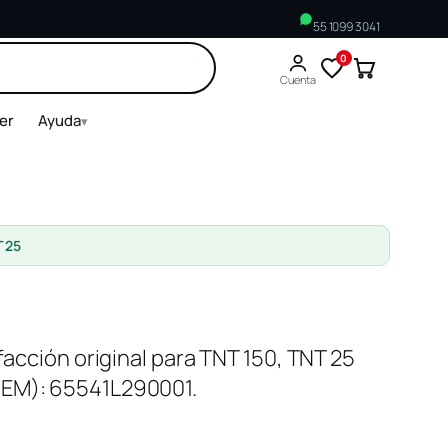
55 1099 3041
0
Buscar
Cuenta
ler
Ayuda
▾
T 25
efacción original para TNT 150, TNT 25
OEM): 65541L290001.