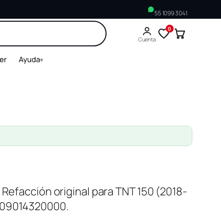
55 1099 3041
0
Buscar
Cuenta
ler
Ayuda
▾
 Refacción original para TNT 150 (2018-
209014320000.