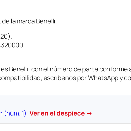
t
o
c
e la marca Benelli.
a
26).
n
4320000.
t
i
d
es Benelli, con el número de parte conforme al
a
 compatibilidad, escríbenos por WhatsApp y c
d
h (núm. 1)
Ver en el despiece →