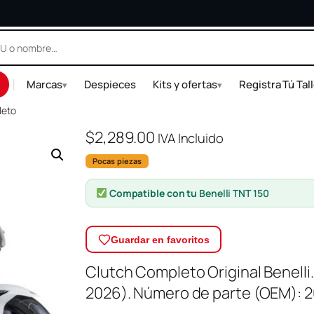
|
Marcas
Despieces
Kits y ofertas
Registra Tú Tal
▾
▾
leto
$
2,289.00
IVA Incluido
Pocas piezas
Compatible con tu
Benelli TNT 150
Guardar en favoritos
Clutch Completo Original Benelli.
2026). Número de parte (OEM): 