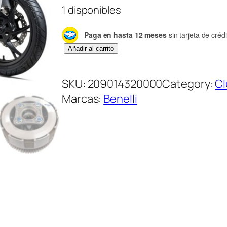
1 disponibles
Paga en hasta 12 meses
sin tarjeta de crédi
C
Añadir al carrito
l
u
SKU:
209014320000
Category:
Cl
t
Marcas:
Benelli
c
h
C
o
m
p
l
e