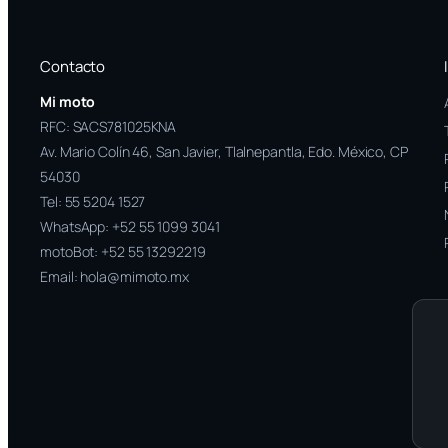
Contacto
Mi moto
RFC: SACS781025KNA
Av. Mario Colín 46, San Javier, Tlalnepantla, Edo. México, CP
54030
Tel:
55 5204 1527
WhatsApp:
+52 55 1099 3041
motoBot:
+52 55 13292219
Email:
hola@mimoto.mx