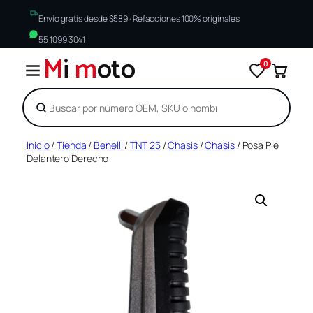
Envío gratis desde $589 · Refacciones 100% originales
55 1099 3041
M
i
m
oto
0
Buscar
Saltar
Inicio
/
Tienda
/
Benelli
/
TNT 25
/
Chasis
/
Chasis
/ Posa Pie
Delantero Derecho
al
contenido