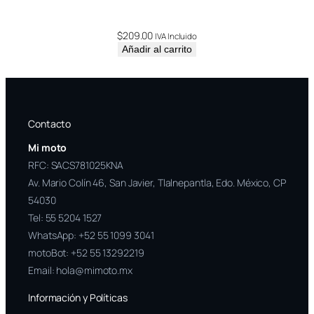
$
209.00
IVA Incluido
Añadir al carrito
Contacto
Mi moto
RFC: SACS781025KNA
Av. Mario Colín 46, San Javier, Tlalnepantla, Edo. México, CP
54030
Tel:
55 5204 1527
WhatsApp:
+52 55 1099 3041
motoBot:
+52 55 13292219
Email:
hola@mimoto.mx
Información y Políticas