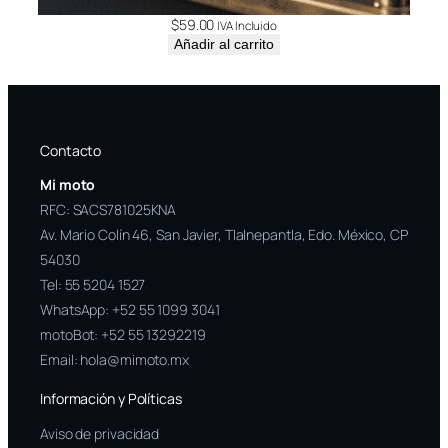
$
59.00
IVA Incluido
Añadir al carrito
Contacto
Mi moto
RFC: SACS781025KNA
Av. Mario Colín 46, San Javier, Tlalnepantla, Edo. México, CP
54030
Tel:
55 5204 1527
WhatsApp:
+52 55 1099 3041
motoBot:
+52 55 13292219
Email:
hola@mimoto.mx
Información y Políticas
Aviso de privacidad