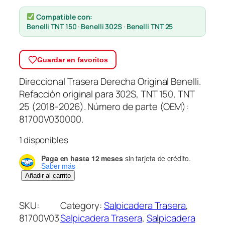
Compatible con:
Benelli TNT 150
·
Benelli 302S
·
Benelli TNT 25
Guardar en favoritos
Direccional Trasera Derecha Original Benelli.
Refacción original para 302S, TNT 150, TNT
25 (2018-2026). Número de parte (OEM):
81700V030000.
1 disponibles
Paga en hasta 12 meses
sin tarjeta de crédito.
Saber más
D
Añadir al carrito
i
r
SKU:
Category:
Salpicadera Trasera
, 
e
81700V03
Salpicadera Trasera
, 
Salpicadera