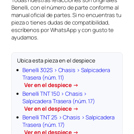
c
Benelli, con el número de parte conforme al
h
manual oficial de partes. Si no encuentras tu
a
pieza o tienes dudas de compatibilidad,
c
escríbenos por WhatsApp y con gusto te
a
ayudamos.
n
t
i
Ubica esta pieza en el despiece
d
a
Benelli 302S › Chasis › Salpicadera
d
Trasera (núm. 11)
Ver en el despiece →
Benelli TNT 150 › Chasis ›
Salpicadera Trasera (núm. 17)
Ver en el despiece →
Benelli TNT 25 › Chasis › Salpicadera
Trasera (núm. 17)
Ver en el despiece →