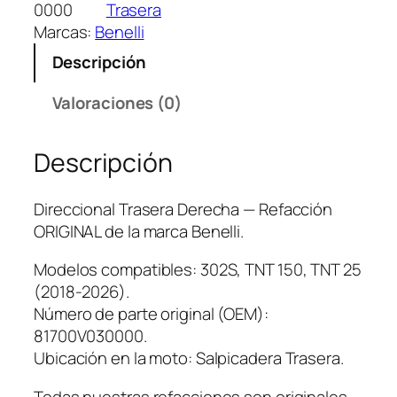
c
0000
Trasera
c
Marcas:
Benelli
i
Descripción
o
n
Valoraciones (0)
a
l
Descripción
T
r
a
Direccional Trasera Derecha — Refacción
s
ORIGINAL de la marca Benelli.
e
r
Modelos compatibles: 302S, TNT 150, TNT 25
a
(2018-2026).
D
Número de parte original (OEM):
e
81700V030000.
r
Ubicación en la moto: Salpicadera Trasera.
e
Todas nuestras refacciones son originales