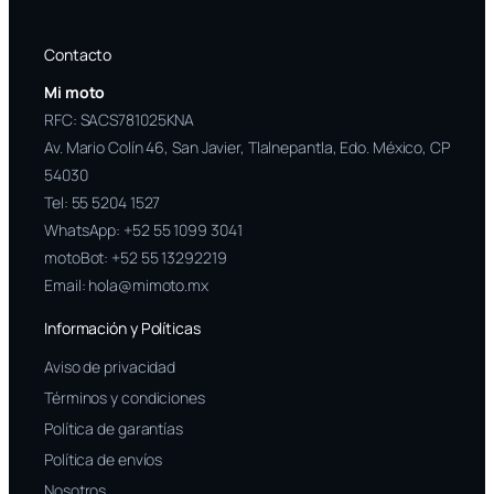
Contacto
Mi moto
RFC: SACS781025KNA
Av. Mario Colín 46, San Javier, Tlalnepantla, Edo. México, CP
54030
Tel:
55 5204 1527
WhatsApp:
+52 55 1099 3041
motoBot:
+52 55 13292219
Email:
hola@mimoto.mx
Información y Políticas
Aviso de privacidad
Términos y condiciones
Política de garantías
Política de envíos
Nosotros