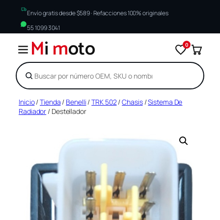
Envío gratis desde $589 · Refacciones 100% originales
55 1099 3041
M
i
m
oto
0
Buscar
Saltar
Inicio
/
Tienda
/
Benelli
/
TRK 502
/
Chasis
/
Sistema De
Radiador
/ Destellador
al
contenido