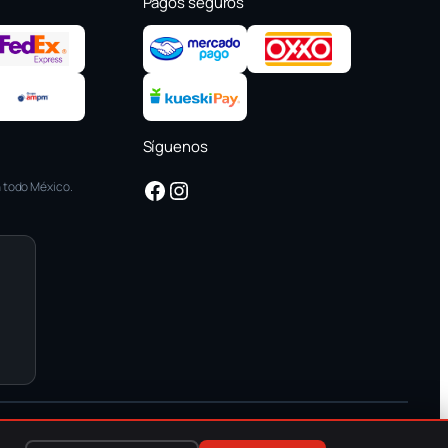
Pagos seguros
Síguenos
Facebook
Instagram
 todo México.
Precios actualizados: 04_Agosto_2026
· Mi moto © 2026