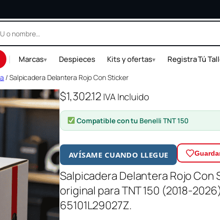
|
Marcas
Despieces
Kits y ofertas
Registra Tú Tal
▾
▾
ra
/ Salpicadera Delantera Rojo Con Sticker
$
1,302.12
IVA Incluido
Compatible con tu
Benelli TNT 150
Guardar
AVÍSAME CUANDO LLEGUE
Salpicadera Delantera Rojo Con St
original para TNT 150 (2018-2026
65101L29027Z.