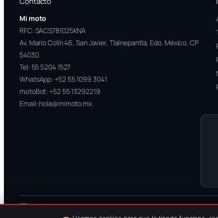
Contacto
Mi moto
RFC: SACS781025KNA
Av. Mario Colín 46, San Javier, Tlalnepantla, Edo. México, CP
54030
Tel:
55 5204 1527
WhatsApp:
+52 55 1099 3041
motoBot:
+52 55 13292219
Email:
hola@mimoto.mx
Aviso de privacidad
·
Garantías
·
Envíos
·
Términos
·
Nosotros
·
FAQ