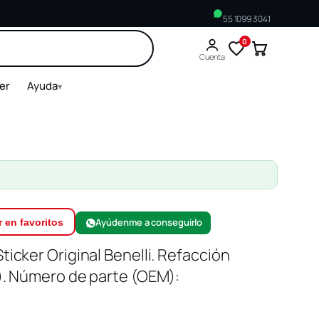
55 1099 3041
0
Buscar
Cuenta
ler
Ayuda
▾
Ayúdenme a conseguirlo
 en favoritos
icker Original Benelli. Refacción
). Número de parte (OEM):