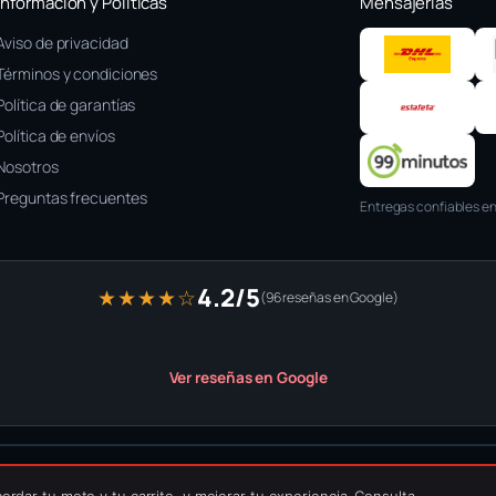
Información y Políticas
Mensajerías
Aviso de privacidad
Términos y condiciones
Política de garantías
Política de envíos
Nosotros
Preguntas frecuentes
Entregas confiables en
4.2/5
★★★★☆
(96 reseñas en Google)
Ver reseñas en Google