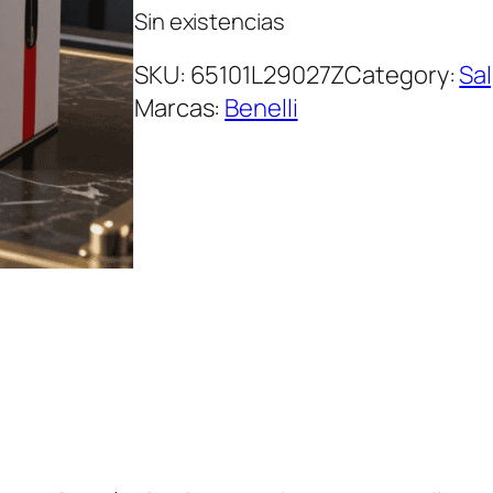
Sin existencias
SKU:
65101L29027Z
Category:
Sa
Marcas:
Benelli