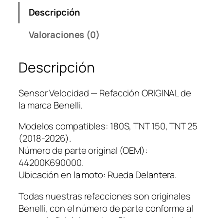
V
Descripción
e
l
Valoraciones (0)
o
c
Descripción
i
d
a
Sensor Velocidad — Refacción ORIGINAL de
d
la marca Benelli.
c
a
Modelos compatibles: 180S, TNT 150, TNT 25
n
(2018-2026).
t
Número de parte original (OEM):
i
44200K690000.
d
Ubicación en la moto: Rueda Delantera.
a
Todas nuestras refacciones son originales
d
Benelli, con el número de parte conforme al