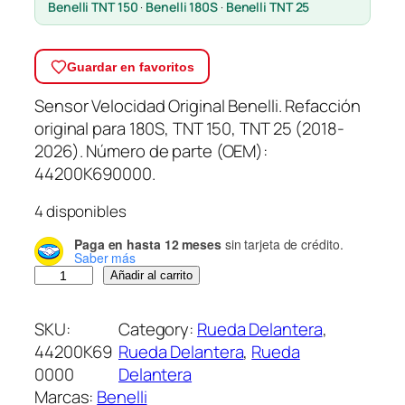
Benelli TNT 150
·
Benelli 180S
·
Benelli TNT 25
Guardar en favoritos
Sensor Velocidad Original Benelli. Refacción
original para 180S, TNT 150, TNT 25 (2018-
2026). Número de parte (OEM):
44200K690000.
4 disponibles
Paga en hasta 12 meses
sin tarjeta de crédito.
Saber más
S
Añadir al carrito
e
n
SKU:
Category:
Rueda Delantera
, 
s
44200K69
Rueda Delantera
, 
Rueda
o
0000
Delantera
r
Marcas:
Benelli