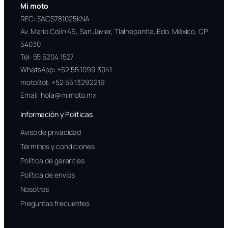
Mi moto
RFC: SACS781025KNA
Av. Mario Colín 46, San Javier, Tlalnepantla, Edo. México, CP
54030
Tel:
55 5204 1527
WhatsApp:
+52 55 1099 3041
motoBot:
+52 55 13292219
Email:
hola@mimoto.mx
Información y Políticas
Aviso de privacidad
Términos y condiciones
Política de garantías
Política de envíos
Nosotros
Preguntas frecuentes