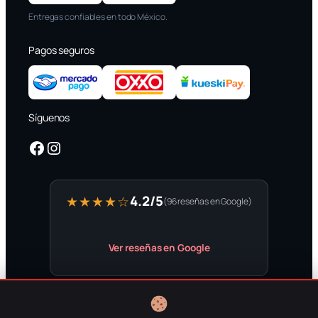
Entregas confiables en todo México.
Pagos seguros
Síguenos
Facebook
Instagram
4.2/5
★★★★☆
(96 reseñas en Google)
Ver reseñas en Google
Aviso de privacidad
·
Garantías
·
Envíos
·
Términos
·
Nosotros
·