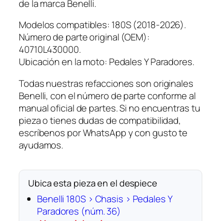
de la marca Benelli.
e
r
Modelos compatibles: 180S (2018-2026).
o
Número de parte original (OEM):
c
40710L430000.
a
Ubicación en la moto: Pedales Y Paradores.
n
Todas nuestras refacciones son originales
t
Benelli, con el número de parte conforme al
i
manual oficial de partes. Si no encuentras tu
d
pieza o tienes dudas de compatibilidad,
a
escríbenos por WhatsApp y con gusto te
d
ayudamos.
Ubica esta pieza en el despiece
Benelli 180S › Chasis › Pedales Y
Paradores (núm. 36)