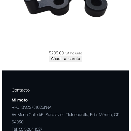
$
209.00
IVA Incluido
Añadir al carrito
Contacto
Mi moto
RFC: SACS781025KNA
Av. Mario Colín 46, San Javier, Tlalnepantla, Edo. México, CP
54030
Tel:
55 5204 1527