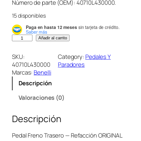
Número de parte (OEM): 40710L430000.
15 disponibles
Paga en hasta 12 meses
sin tarjeta de crédito.
Saber más
P
Añadir al carrito
e
d
SKU:
Category:
Pedales Y
a
40710L430000
Paradores
l
Marcas:
Benelli
F
Descripción
r
e
Valoraciones (0)
n
o
Descripción
T
r
a
Pedal Freno Trasero — Refacción ORIGINAL
s