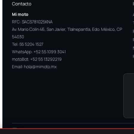
Contacto
Mi moto
RFC: SACS781025KNA
Av. Mario Colín 46, San Javier, Tlalnepantla, Edo. México, CP
54030
Tel:
55 5204 1527
WhatsApp:
+52 55 1099 3041
motoBot:
+52 55 13292219
Email:
hola@mimoto.mx