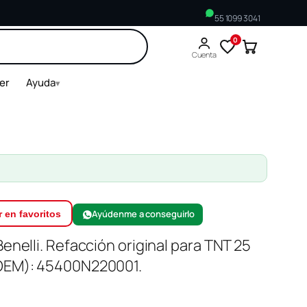
55 1099 3041
0
Buscar
Cuenta
ler
Ayuda
▾
Ayúdenme a conseguirlo
 en favoritos
enelli. Refacción original para TNT 25
(OEM): 45400N220001.