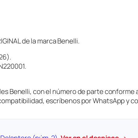
GINAL de la marca Benelli.
26).
0N220001.
es Benelli, con el número de parte conforme al
 compatibilidad, escríbenos por WhatsApp y c
o Delantero (núm. 2)
Ver en el despiece →