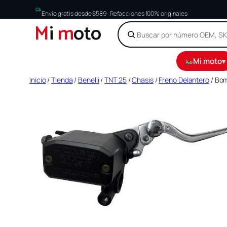
Envío gratis desde $589 · Refacciones 100% originales
M
i
m
oto
Mi moto
▾
Saltar
Inicio
/
Tienda
/
Benelli
/
TNT 25
/
Chasis
/
Freno Delantero
/ Bom
al
contenido