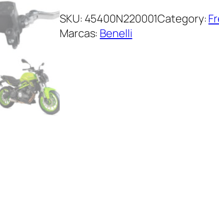
SKU:
45400N220001
Category:
Fr
Marcas:
Benelli