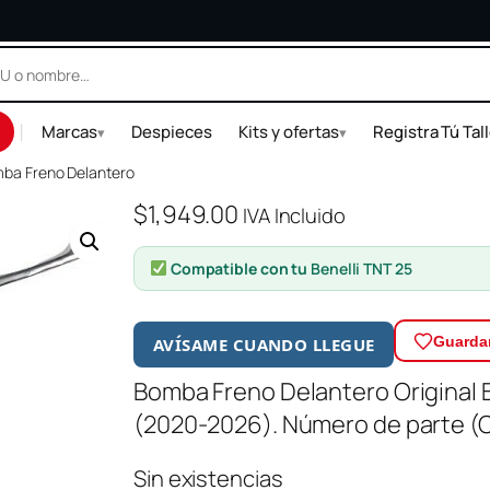
|
Marcas
Despieces
Kits y ofertas
Registra Tú Tal
▾
▾
ba Freno Delantero
$
1,949.00
IVA Incluido
Compatible con tu
Benelli TNT 25
Guardar
AVÍSAME CUANDO LLEGUE
Bomba Freno Delantero Original B
(2020-2026). Número de parte 
Sin existencias