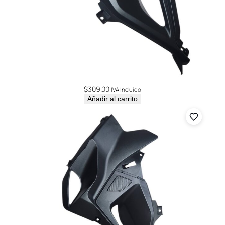
a
n
t
i
d
a
d
$
309.00
IVA Incluido
Añadir al carrito