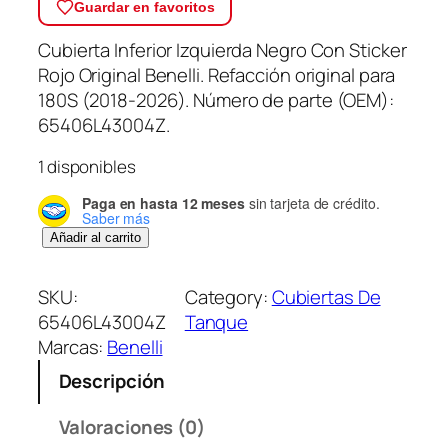
Guardar en favoritos
Cubierta Inferior Izquierda Negro Con Sticker
Rojo Original Benelli. Refacción original para
180S (2018-2026). Número de parte (OEM):
65406L43004Z.
1 disponibles
Paga en hasta 12 meses
sin tarjeta de crédito.
Saber más
C
Añadir al carrito
u
b
SKU:
Category:
Cubiertas De
i
65406L43004Z
Tanque
e
Marcas:
Benelli
r
Descripción
t
a
Valoraciones (0)
I