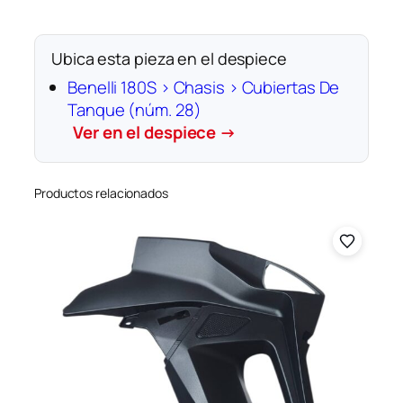
g
r
Ubica esta pieza en el despiece
o
C
Benelli 180S › Chasis › Cubiertas De
o
Tanque (núm. 28)
n
Ver en el despiece →
S
t
i
Productos relacionados
c
k
e
r
R
o
j
o
c