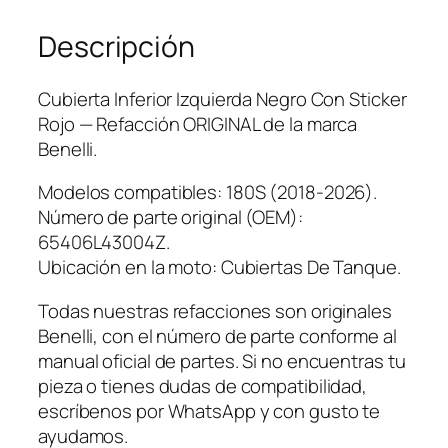
n
Descripción
f
e
r
Cubierta Inferior Izquierda Negro Con Sticker
i
Rojo — Refacción ORIGINAL de la marca
o
Benelli.
r
I
Modelos compatibles: 180S (2018-2026).
z
Número de parte original (OEM):
q
65406L43004Z.
u
Ubicación en la moto: Cubiertas De Tanque.
i
Todas nuestras refacciones son originales
e
Benelli, con el número de parte conforme al
r
manual oficial de partes. Si no encuentras tu
d
pieza o tienes dudas de compatibilidad,
a
escríbenos por WhatsApp y con gusto te
N
ayudamos.
e