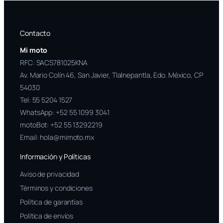
Contacto
Mi moto
RFC: SACS781025KNA
Av. Mario Colín 46, San Javier, Tlalnepantla, Edo. México, CP
54030
Tel:
55 5204 1527
WhatsApp:
+52 55 1099 3041
motoBot:
+52 55 13292219
Email:
hola@mimoto.mx
Información y Políticas
Aviso de privacidad
Términos y condiciones
Política de garantías
Política de envíos